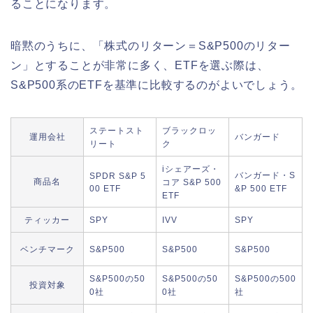
ることになります。
暗黙のうちに、「株式のリターン＝S&P500のリター
ン」とすることが非常に多く、ETFを選ぶ際は、
S&P500系のETFを基準に比較するのがよいでしょう。
ステートスト
ブラックロッ
運用会社
バンガード
リート
ク
iシェアーズ・
バンガード・S
SPDR S&P 5
商品名
コア S&P 500
00 ETF
&P 500 ETF
ETF
ティッカー
SPY
IVV
SPY
ベンチマーク
S&P500
S&P500
S&P500
S&P500の50
S&P500の50
S&P500の500
投資対象
0社
0社
社