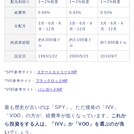
配当利回り
1〜2%程度
1〜2%程度
1〜2%程度
経費率
0.09%
0.03%
0.03%
3月・6月・9
3月・6月・9
3月・6月・9
分配月
月・12月
月・12月
月・12月
約4,000億ド
約3,100億ド
純資産総額
約7,800億ドル
ル
ル
設定日
1993/1/22
2000/5/15
2010/9/7
*SPY参考サイト：
ステートストリートHP
*IVV参考サイト：
ブラックロックHP
*VOO参考サイト：
バンガードHP
最も歴史が古いのは「SPY」。ただ後発の「IVV」
「VOO」の方が、経費率が低くなっています。
これか
ら投資をする人は、「IVV」か「VOO」を選ぶのが良
い
でしょう。