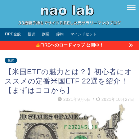
FIRE全般
投資
副業
節約
マインドセット
FIREへのロードマップ 公開中！
投資
【米国ETFの魅力とは？】初心者にオ
ススメの定番米国ETF 22選を紹介！
【まずはココから】
2021年9月6日
/
2021年10月27日