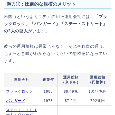
魅力①：圧倒的な規模のメリット
米国（というより世界）のETF運用会社には、
「ブラ
ックロック」「バンガード」「ステートストリート」
の3人の巨人
がいます。
彼らの運用規模は尋常じゃなく、それぞれ次の通り。
ちょっと意味がわからないくらいの規模感になってい
ます。
運用総額
運用総額
運用会社
創業年
（米ドル）
（円換算）
ブラックロック
1988
$9.49兆
1,044兆円
バンガード
1975
$7.2兆
792兆円
ステート・ストリ
ート・グローバ