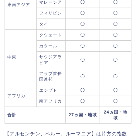
マレーシア
◯
◯
東南アジア
フィリピン
◯
◯
タイ
◯
◯
クウェート
◯
◯
カタール
◯
◯
サウジアラ
中東
◯
◯
ビア
アラブ首長
◯
◯
国連邦
エジプト
◯
◯
アフリカ
南アフリカ
◯
◯
24ヵ国・地
合計
27ヵ国・地域
域
【アルゼンチン、ペルー、ルーマニア】は片方の指数