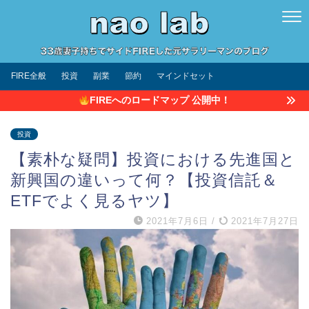
FIRE全般
投資
副業
節約
マインドセット
FIREへのロードマップ 公開中！
投資
【素朴な疑問】投資における先進国と
新興国の違いって何？【投資信託＆
ETFでよく見るヤツ】
2021年7月6日
/
2021年7月27日