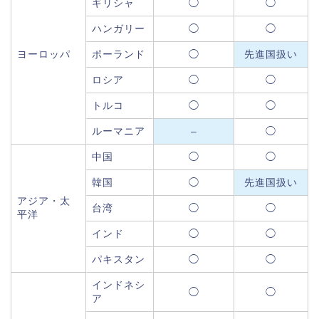
ギリシャ
◯
◯
ハンガリー
◯
◯
ヨーロッパ
ポーランド
◯
先進国扱い
ロシア
◯
◯
トルコ
◯
◯
ルーマニア
–
◯
中国
◯
◯
韓国
◯
先進国扱い
アジア・太
台湾
◯
◯
平洋
インド
◯
◯
パキスタン
◯
◯
インドネシ
◯
◯
ア