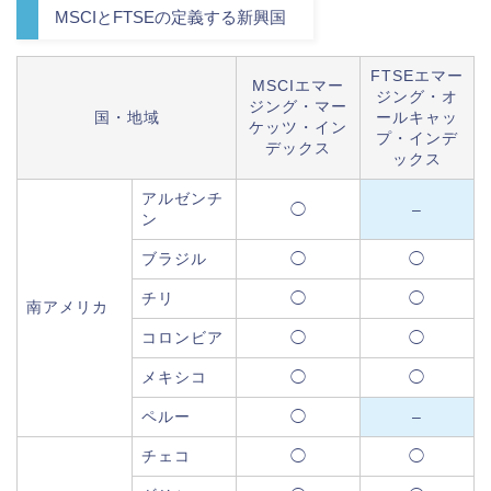
MSCIとFTSEの定義する新興国
FTSEエマー
MSCIエマー
ジング・オ
ジング・マー
国・地域
ールキャッ
ケッツ・イン
プ・インデ
デックス
ックス
アルゼンチ
◯
–
ン
ブラジル
◯
◯
チリ
◯
◯
南アメリカ
コロンビア
◯
◯
メキシコ
◯
◯
ペルー
◯
–
チェコ
◯
◯