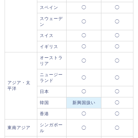
スペイン
◯
◯
スウェーデ
◯
◯
ン
スイス
◯
◯
イギリス
◯
◯
オーストラ
◯
◯
リア
ニュージー
◯
◯
ランド
アジア・太
平洋
日本
◯
◯
韓国
新興国扱い
◯
香港
◯
◯
シンガポー
東南アジア
◯
◯
ル