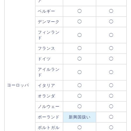
ア
ベルギー
◯
◯
デンマーク
◯
◯
フィンラン
◯
◯
ド
フランス
◯
◯
ドイツ
◯
◯
アイルラン
◯
◯
ド
ヨーロッパ
イタリア
◯
◯
オランダ
◯
◯
ノルウェー
◯
◯
ポーランド
新興国扱い
◯
ポルトガル
◯
◯