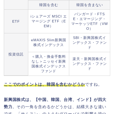
韓国を含む
韓国を含まない
バンガード・FTS
iシェアーズ MSCI エ
E・エマージング・
マージング ETF（E
ETF
マーケッツETF（VW
EM）
O）
SBI・新興国株式イ
eMAXIS Slim新興国
ンデックス・ファン
株式インデックス
ド
投資信託
＜購入・換金手数料
楽天・新興国株式イ
なし＞ニッセイ新興
ンデックス・ファン
国株式インデックス
ド
ファンド
ここでのポイントは、韓国を含むかどうか
ですね。
新興国株式は、【中国、韓国、台湾、インド】が四大
勢力
。その一角を含めるかどうかは、結構大きな違い
です。「サムスン」のようなグローバルで影響を持つ