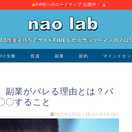
FIREへのロードマップ 公開中！
IRE全般
投資
副業
節約
マインドセッ
】副業がバレる理由とは？バ
〇〇すること
2021年6月5日
/
2021年6月29日