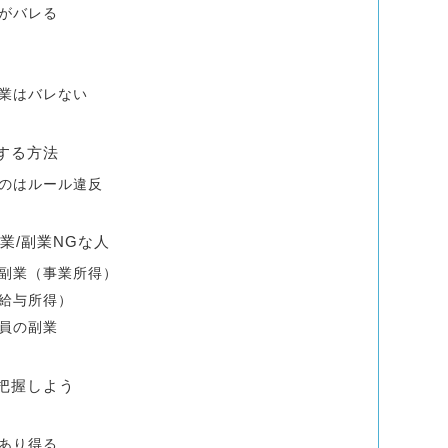
がバレる
業はバレない
する方法
のはルール違反
業/副業NGな人
副業（事業所得）
給与所得）
員の副業
把握しよう
あり得る