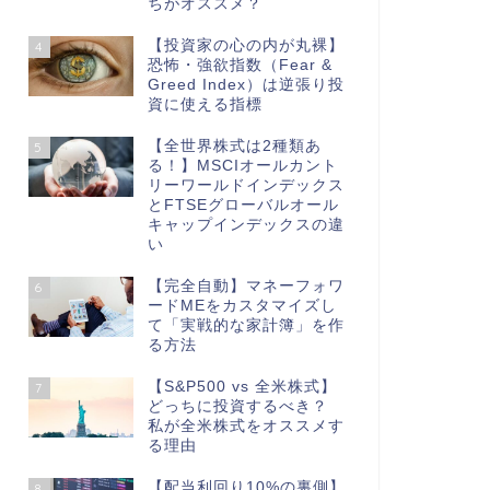
ちがオススメ？
【投資家の心の内が丸裸】
4
恐怖・強欲指数（Fear &
Greed Index）は逆張り投
資に使える指標
【全世界株式は2種類あ
5
る！】MSCIオールカント
リーワールドインデックス
とFTSEグローバルオール
キャップインデックスの違
い
【完全自動】マネーフォワ
6
ードMEをカスタマイズし
て「実戦的な家計簿」を作
る方法
【S&P500 vs 全米株式】
7
どっちに投資するべき？
私が全米株式をオススメす
る理由
【配当利回り10%の裏側】
8